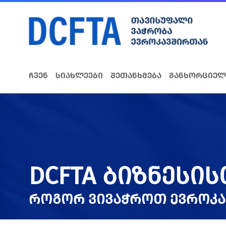
ჩვენ
სიახლეები
შეთანხმება
განხორციელ
DCFTA ბიზნესი
როგორ ვივაჭროთ ევროკ