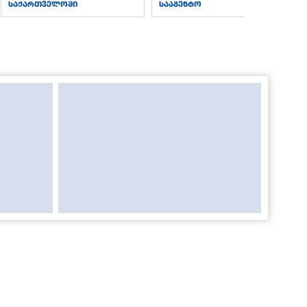
საქართველოში
სააგენტო
მისამართი
ᲙᲔᲙᲔᲚᲘᲫᲘᲡ Ქ. №4, 0179,
ᲗᲑᲘᲚᲘᲡᲘ, ᲡᲐᲥᲐᲠᲗᲕᲔᲚᲝ