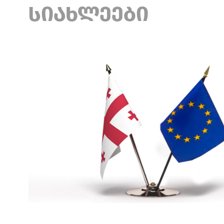
ᲡᲘᲐᲮᲚᲔᲔᲑᲘ