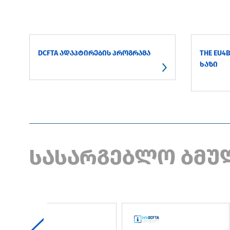
DCFTA ᲐᲓᲐᲞᲢᲘᲠᲔᲑᲘᲡ ᲞᲠᲝᲒᲠᲐᲛᲐ
THE EU4
ᲮᲐᲖᲘ
სასარგებლო ბმუ