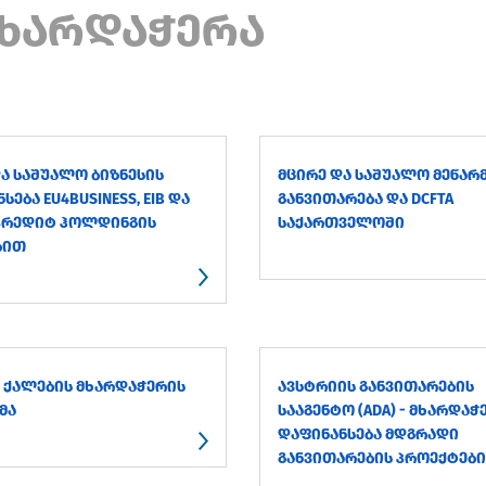
ᲮᲐᲠᲓᲐᲭᲔᲠᲐ
Ა ᲡᲐᲨᲣᲐᲚᲝ ᲑᲘᲖᲜᲔᲡᲘᲡ
ᲛᲪᲘᲠᲔ ᲓᲐ ᲡᲐᲨᲣᲐᲚᲝ ᲛᲔᲬᲐᲠ
ᲡᲔᲑᲐ EU4BUSINESS, EIB ᲓᲐ
ᲒᲐᲜᲕᲘᲗᲐᲠᲔᲑᲐ ᲓᲐ DCFTA
ᲝᲙᲠᲔᲓᲘᲢ ᲰᲝᲚᲓᲘᲜᲒᲘᲡ
ᲡᲐᲥᲐᲠᲗᲕᲔᲚᲝᲨᲘ
ᲑᲘᲗ
Ე ᲥᲐᲚᲔᲑᲘᲡ ᲛᲮᲐᲠᲓᲐᲭᲔᲠᲘᲡ
ᲐᲕᲡᲢᲠᲘᲘᲡ ᲒᲐᲜᲕᲘᲗᲐᲠᲔᲑᲘᲡ
ᲛᲐ
ᲡᲐᲐᲒᲔᲜᲢᲝ (ADA) - ᲛᲮᲐᲠᲓᲐᲭ
ᲓᲐᲤᲘᲜᲐᲜᲡᲔᲑᲐ ᲛᲓᲒᲠᲐᲓᲘ
ᲒᲐᲜᲕᲘᲗᲐᲠᲔᲑᲘᲡ ᲞᲠᲝᲔᲥᲢᲔᲑ