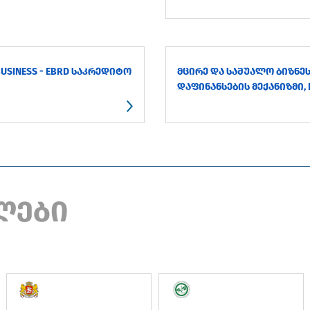
BUSINESS - EBRD ᲡᲐᲙᲠᲔᲓᲘᲢᲝ
ᲛᲪᲘᲠᲔ ᲓᲐ ᲡᲐᲨᲣᲐᲚᲝ ᲑᲘᲖᲜᲔ
ᲓᲐᲤᲘᲜᲐᲜᲡᲔᲑᲘᲡ ᲛᲔᲥᲐᲜᲘᲖᲛᲘ, I
ლები