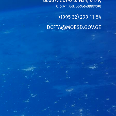
ᲙᲔᲙᲔᲚᲘᲫᲘᲡ Ქ. №4, 0179,
ᲗᲑᲘᲚᲘᲡᲘ, ᲡᲐᲥᲐᲠᲗᲕᲔᲚᲝ
+(995 32) 299 11 84
DCFTA@MOESD.GOV.GE