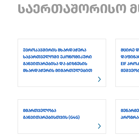
ᲡᲐᲔᲠᲗᲐᲨᲝᲠᲘᲡᲝ Მ
ᲔᲕᲠᲝᲙᲐᲕᲨᲘᲠᲘᲡ ᲛᲮᲐᲠᲓᲐᲭᲔᲠᲐ
ᲛᲪᲘᲠᲔ Დ
ᲡᲐᲥᲐᲠᲗᲕᲔᲚᲝᲨᲘ ᲔᲙᲝᲜᲝᲛᲘᲙᲣᲠᲘ
ᲓᲐᲤᲘᲜᲐᲜ
ᲒᲐᲜᲕᲘᲗᲐᲠᲔᲑᲘᲡᲐ ᲓᲐ ᲑᲘᲖᲜᲔᲡᲘᲡ
EIF ᲞᲠ
ᲛᲮᲐᲠᲓᲐᲭᲔᲠᲘᲡ ᲛᲘᲛᲐᲠᲗᲣᲚᲔᲑᲘᲗ
ᲛᲔᲨᲕᲔᲝ
ᲛᲛᲐᲠᲗᲕᲔᲚᲝᲑᲐ
ᲛᲔᲬᲐᲠᲛ
ᲒᲐᲜᲕᲘᲗᲐᲠᲔᲑᲘᲡᲗᲕᲘᲡ (G4G)
ᲞᲠᲝᲒᲠᲐ