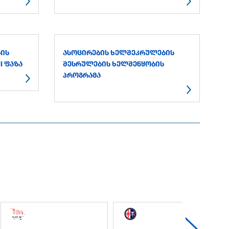
ᲡᲘᲡ
ᲐᲡᲝᲪᲘᲠᲔᲑᲘᲡ ᲮᲔᲚᲨᲔᲙᲠᲣᲚᲔᲑᲘᲡ
I ᲤᲐᲖᲐ
ᲨᲔᲡᲠᲣᲚᲔᲑᲘᲡ ᲮᲔᲚᲨᲔᲬᲧᲝᲑᲘᲡ
ᲞᲠᲝᲒᲠᲐᲛᲐ