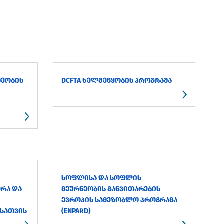
ᲛᲔᲝᲑᲘᲡ
DCFTA ᲮᲔᲚᲨᲔᲬᲧᲝᲑᲘᲡ ᲞᲠᲝᲒᲠᲐᲛᲐ
ᲡᲝᲤᲚᲘᲡᲐ ᲓᲐ ᲡᲝᲤᲚᲘᲡ
ᲔᲠᲐ ᲓᲐ
ᲛᲔᲣᲠᲜᲔᲝᲑᲘᲡ ᲒᲐᲜᲕᲘᲗᲐᲠᲔᲑᲘᲡ
ᲔᲕᲠᲝᲞᲘᲡ ᲡᲐᲛᲔᲖᲝᲑᲚᲝ ᲞᲠᲝᲒᲠᲐᲛᲐ
ᲘᲡᲐᲗᲕᲘᲡ
(ENPARD)