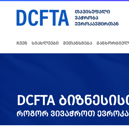
ჩვენ
სიახლეები
შეთანხმება
განხორციელ
DCFTA ბიზნესი
როგორ ვივაჭროთ ევროკ