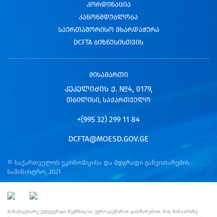
კორდინაცია
კანონმდებლობა
საერთაშორისო მხარდაჭერა
DCFTA ბიზნესისთვის
მისამართი
ᲙᲔᲙᲔᲚᲘᲫᲘᲡ Ქ. №4, 0179,
ᲗᲑᲘᲚᲘᲡᲘ, ᲡᲐᲥᲐᲠᲗᲕᲔᲚᲝ
+(995 32) 299 11 84
DCFTA@MOESD.GOV.GE
© საქართველოს ეკონომიკისა და მდგრადი განვითარების
სამინისტრო, 2021
წინამდებარე ვებგვერდი შექმნილია ევროკავშირის დახმარებით. მის შინაარსზე