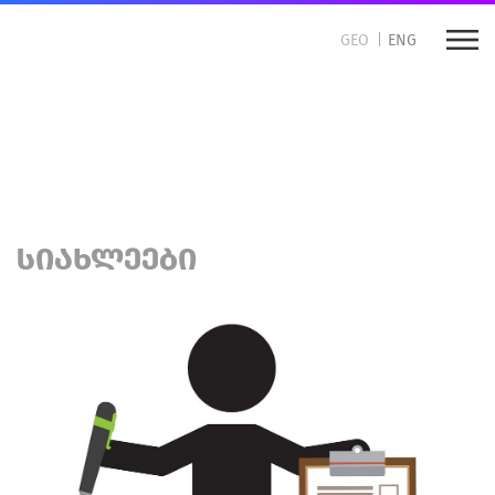
GEO
ENG
DCFTA ბიზნესისთვის
როგორ ვივაჭროთ ევროკავშირთან
ᲡᲘᲐᲮᲚᲔᲔᲑᲘ