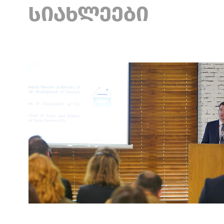
ᲡᲘᲐᲮᲚᲔᲔᲑᲘ