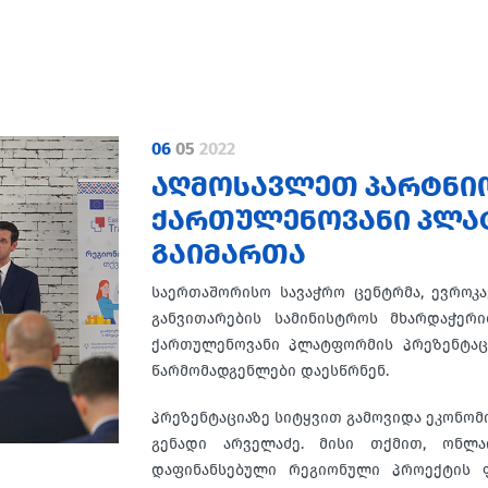
06
05
2022
ᲐᲦᲛᲝᲡᲐᲕᲚᲔᲗ ᲞᲐᲠᲢᲜᲘᲝᲠ
ᲥᲐᲠᲗᲣᲚᲔᲜᲝᲕᲐᲜᲘ ᲞᲚᲐ
ᲒᲐᲘᲛᲐᲠᲗᲐ
საერთაშორისო სავაჭრო ცენტრმა, ევროკ
განვითარების სამინისტროს მხარდაჭერი
ქართულენოვანი პლატფორმის პრეზენტაც
წარმომადგენლები დაესწრნენ.
პრეზენტაციაზე სიტყვით გამოვიდა ეკონომ
გენადი არველაძე. მისი თქმით, ონლა
დაფინანსებული რეგიონული პროექტის 