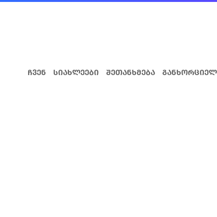
ჩვენ
სიახლეები
შეთანხმება
განხორციელ
DCFTA ბიზნესი
როგორ ვივაჭროთ ევროკ