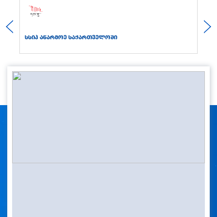
სსიპ აწარმოე საქართველოში
სს