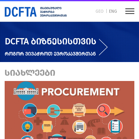
GEO
ENG
DCFTA ბიზნესისთვის
როგორ ვივაჭროთ ევროკავშირთან
ᲡᲘᲐᲮᲚᲔᲔᲑᲘ