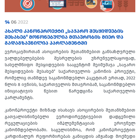
14
06
2022
ᲐᲮᲐᲚᲘ ᲙᲐᲜᲝᲜᲞᲠᲝᲔᲥᲢᲘ „ᲡᲐᲯᲐᲠᲝ ᲨᲔᲡᲧᲘᲓᲕᲔᲑᲘᲡ
ᲨᲔᲡᲐᲮᲔᲑ“ ᲛᲝᲬᲝᲜᲔᲑᲣᲚᲘᲐ ᲛᲗᲐᲕᲠᲝᲑᲘᲡ ᲛᲘᲔᲠ ᲓᲐ
ᲒᲐᲓᲐᲒᲖᲐᲕᲜᲘᲚᲘᲐ ᲞᲐᲠᲚᲐᲛᲔᲜᲢᲨᲘ
ევროკავშირთან ასოცირების შეთანხმებით განსაზღვრული
ვალდებულებების შესრულების უზრუნველსაყოფად,
სახელმწიფო შესყიდვების სააგენტომ შეიმუშავა „საჯარო
შესყიდვების შესახებ“ საქართველოს კანონის პროექტი,
რომელიც თანმდევ საკანონმდებლო პაკეტთან ერთად, 2022
წლის 8 ივნისს, საქართველოს მთავრობამ, საკანონმდებლო
ინიციატივის წესით წარუდგინა საქართველოს
პარლამენტს.
კანონპროექტი მიზნად ისახავს ასოცირების შეთანხმებით
გათვალისწინებული ევროდირექტივებით დადგენილი
რეგულაციების იმპლემენტაციას ეროვნულ
კანონმდებლობაში. საგულისხმოა, რომ კანონპროექტით
კარდინალურ რეფორმირებას განიცდის ამჟამად მოქმედი