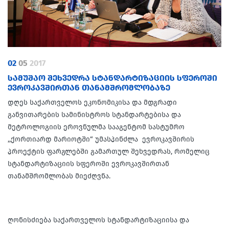
02
05
2017
ᲡᲐᲛᲣᲨᲐᲝ ᲨᲔᲮᲕᲔᲓᲠᲐ ᲡᲢᲐᲜᲓᲐᲠᲢᲘᲖᲐᲪᲘᲘᲡ ᲡᲤᲔᲠᲝᲨᲘ
ᲔᲕᲠᲝᲙᲐᲕᲨᲘᲠᲗᲐᲜ ᲗᲐᲜᲐᲛᲨᲠᲝᲛᲚᲝᲑᲐᲖᲔ
დღეს საქართველოს ეკონომიკისა და მდგრადი
განვითარების სამინისტროს სტანდარტებისა და
მეტროლოგიის ეროვნულმა სააგენტომ სასტუმრო
,,ქორთიარდ მარიოტში“ უმასპინძლა ევროკავშირის
პროექტის ფარგლებში გამართულ შეხვედრას, რომელიც
სტანდარტიზაციის სფეროში ევროკავშირთან
თანამშრომლობას მიეძღვნა.
ღონისძიება საქართველოს სტანდარტიზაციისა და