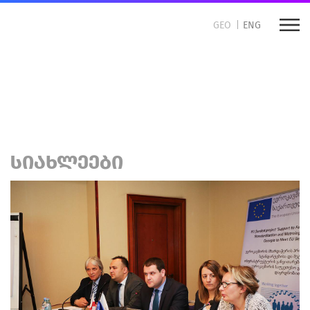
GEO
ENG
DCFTA ბიზნესისთვის
როგორ ვივაჭროთ ევროკავშირთან
ᲡᲘᲐᲮᲚᲔᲔᲑᲘ