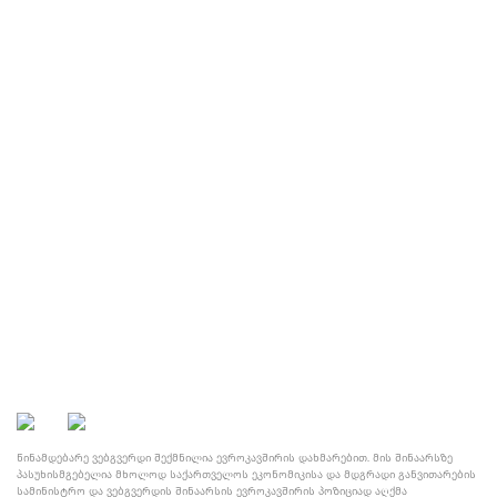
კანონმდებლობა
საერთაშორისო მხარდაჭერა
DCFTA ბიზნესისთვის
მისამართი
ᲙᲔᲙᲔᲚᲘᲫᲘᲡ Ქ. №4, 0179,
ᲗᲑᲘᲚᲘᲡᲘ, ᲡᲐᲥᲐᲠᲗᲕᲔᲚᲝ
+(995 32) 299 11 84
DCFTA@MOESD.GOV.GE
© საქართველოს ეკონომიკისა და მდგრადი განვითარების
სამინისტრო, 2021
წინამდებარე ვებგვერდი შექმნილია ევროკავშირის დახმარებით. მის შინაარსზე
პასუხისმგებელია მხოლოდ საქართველოს ეკონომიკისა და მდგრადი განვითარების
სამინისტრო და ვებგვერდის შინაარსის ევროკავშირის პოზიციად აღქმა