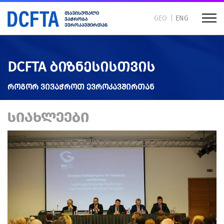
GEO
ENG
DCFTA ბიზნესისთვის
როგორ ვივაჭროთ ევროკავშირთან
ᲡᲘᲐᲮᲚᲔᲔᲑᲘ