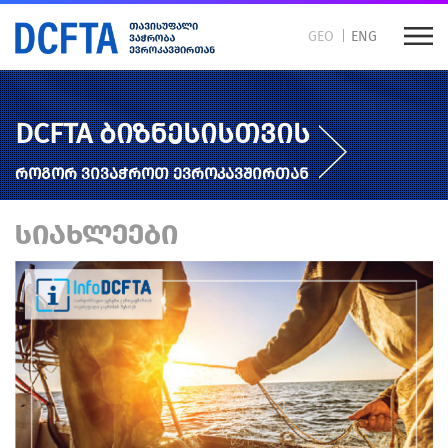
GEO
ENG
DCFTA ბიზნესისთვის
როგორ ვივაჭროთ ევროკავშირთან
ᲡᲘᲐᲮᲚᲔᲔᲑᲘ