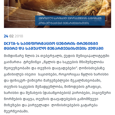
24
02
2018
DCFTA-Ს ᲡᲐᲘᲜᲤᲝᲠᲛᲐᲪᲘᲝ ᲪᲔᲜᲢᲠᲘᲡ ᲢᲠᲔᲜᲘᲜᲒᲘ
ᲛᲪᲘᲠᲔ ᲓᲐ ᲡᲐᲨᲣᲐᲚᲝ ᲛᲔᲬᲐᲠᲛᲔᲔᲑᲘᲡᲗᲕᲘᲡ ᲥᲔᲓᲐᲨᲘ
მიმდინარე წლის 24 თებერვალს, ქედის მუნიციპალიტეტში
გაიმართა ტრენინგი „წყლის და საკვების მნიშვნელობა
მეთევზეობაში და თევზის დაავადებები“. ღონისძიებაზე
განიხილეს ისეთი საკითხები, როგორიცაა წყლის ხარისხი
და ფიზიკურ–ქიმიური მაჩვენებლები მეკალმახეობაში,
თევზის საკვების შენადგენლობა, მიწოდების გრაფიკი,
ხარისხი და შენახვის (დასაწყობების) პირობები, ჰიგიენური
ნორმების დაცვა, თევზის დაავადებების გამომწვევი
მიზეზები და პირველადი ღონისძიებების გატარება
მეურნეობაში.