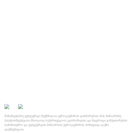
საერთაშორისო მხარდაჭერა
DCFTA ბიზნესისთვის
მისამართი
ᲙᲔᲙᲔᲚᲘᲫᲘᲡ Ქ. №4, 0179,
ᲗᲑᲘᲚᲘᲡᲘ, ᲡᲐᲥᲐᲠᲗᲕᲔᲚᲝ
+(995 32) 299 11 84
DCFTA@MOESD.GOV.GE
© საქართველოს ეკონომიკისა და მდგრადი განვითარების
სამინისტრო, 2021
წინამდებარე ვებგვერდი შექმნილია ევროკავშირის დახმარებით. მის შინაარსზე
პასუხისმგებელია მხოლოდ საქართველოს ეკონომიკისა და მდგრადი განვითარების
სამინისტრო და ვებგვერდის შინაარსის ევროკავშირის პოზიციად აღქმა
დაუშვებელია.