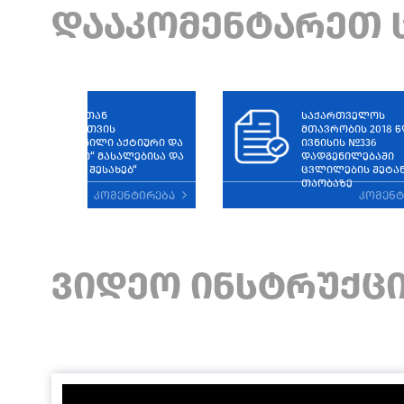
დააკომენტარეთ 
„სურსათთან
საქართველოს
შეხებისათვის
მთავრობის 2018 წ
განკუთვნილი აქტიური და
ივნისის №336
„გონიერი“ მასალებისა და
დადგენილებაში
საგნების შესახებ“
ცვლილების შეტა
თაობაზე
კომენტირება
კომენ
ᲕᲘᲓᲔᲝ ᲘᲜᲡᲢᲠᲣᲥᲪ