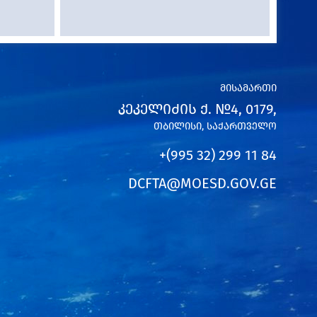
მისამართი
ᲙᲔᲙᲔᲚᲘᲫᲘᲡ Ქ. №4, 0179,
ᲗᲑᲘᲚᲘᲡᲘ, ᲡᲐᲥᲐᲠᲗᲕᲔᲚᲝ
+(995 32) 299 11 84
DCFTA@MOESD.GOV.GE