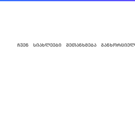
ჩვენ
სიახლეები
შეთანხმება
განხორციელ
DCFTA ბიზნესი
როგორ ვივაჭროთ ევროკ