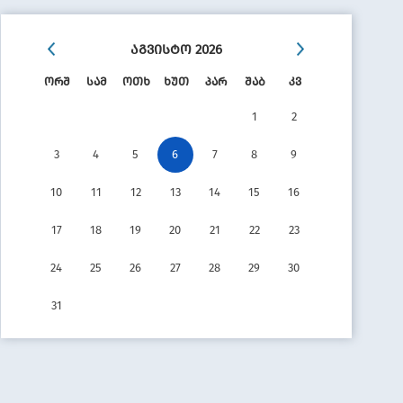
აგვისტო
2026
18
06
ორშ
სამ
ოთხ
ხუთ
პარ
შაბ
კვ
ᲡᲢᲐᲜᲓ
ᲔᲠᲝᲕᲜ
ᲡᲔᲠᲢᲘ
1
2
3
4
5
6
7
8
9
10
11
12
13
14
15
16
17
18
19
20
21
22
23
24
25
26
27
28
29
30
31