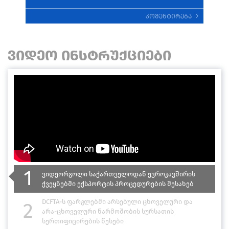
კომენტირება
ᲕᲘᲓᲔᲝ ᲘᲜᲡᲢᲠᲣᲥᲪᲘᲔᲑᲘ
1
ვიდეორგოლი საქართველოდან ევროკავშირის
ქვეყნებში ექსპორტის პროცედურების შესახებ
DCFTA-ს ფარგლებში არსებული ცხოველური და
2
არა-ცხოველური წარმოშობის სურსათის
სერთიფიცირების წესები