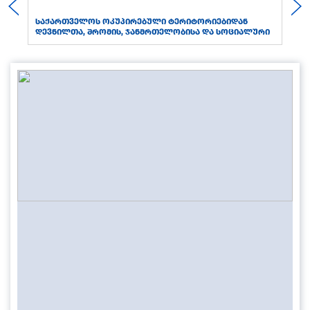
ს
საქართველოს ოკუპირებული ტერიტორიებიდან
სა
დევნილთა, შრომის, ჯანმრთელობისა და სოციალური
დაცვის სამინისტრო