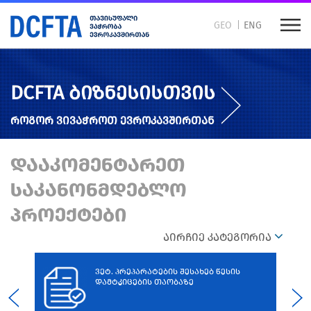
GEO
ENG
DCFTA ბიზნესისთვის
როგორ ვივაჭროთ ევროკავშირთან
დააკომენტარეთ
საკანონმდებლო
პროექტები
აირჩიე კატეგორია
3
ვეტ. პრეპარატების შესახებ წესის
დამტკიცების თაობაზე