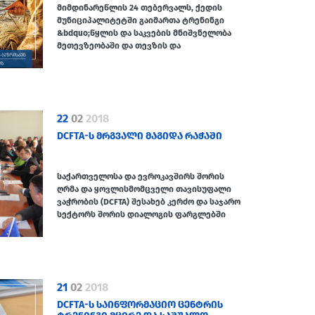
მიმდინარეწლის 24 თებერვალს, ქედის
მუნიციპალიტეტში გაიმართა ტრენინგი
&bdquo;წყლის და საკვების მნიშვნელობა
მეთევზეობაში და თევზის და
22
02
2018
DCFTA-Ს ᲛᲠᲒᲕᲐᲚᲘ ᲛᲐᲒᲘᲓᲐ ᲠᲐᲭᲐᲨᲘ
საქართველოსა და ევროკავშირს შორის
ღრმა და ყოვლისმომცველი თავისუფალი
ვაჭრობის (DCFTA) შესახებ კერძო და საჯარო
სექტორს შორის დიალოგის ფარგლებში
21
02
2018
DCFTA-Ს ᲡᲐᲘᲜᲤᲝᲠᲛᲐᲪᲘᲝ ᲪᲔᲜᲢᲠᲘᲡ