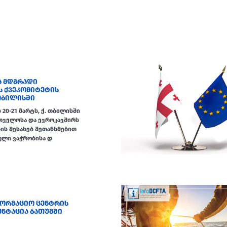
Ა ᲛᲓᲒᲠᲐᲓᲘ
Ს ᲥᲕᲔᲙᲝᲛᲘᲢᲔᲢᲘᲡ
 ᲗᲑᲘᲚᲘᲡᲨᲘ
20-21 მარტს, ქ. თბილისში
თველოსა და ევროკავშირს
ის შესახებ შეთანხმებით
ული ვაჭრობისა დ
ᲜᲤᲝᲠᲛᲐᲪᲘᲝ ᲪᲔᲜᲢᲠᲘᲡ
ᲔᲜᲢᲐᲪᲘᲐ ᲑᲐᲗᲣᲛᲨᲘ