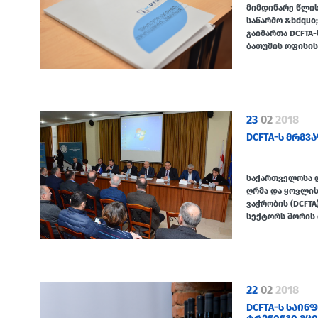
მიმდინარე წლის 
საწარმო &bdquo
გაიმართა DCFTA
ბათუმის ოფისის
23
02
2018
DCFTA-Ს ᲛᲠᲒᲕ
საქართველოსა დ
ღრმა და ყოვლი
ვაჭრობის (DCFTA
სექტორს შორის
22
02
2018
DCFTA-Ს ᲡᲐᲘ