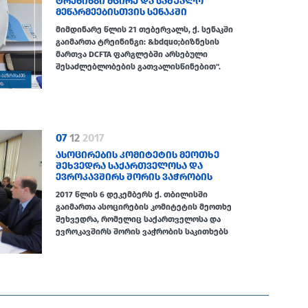
ᲢᲠᲔᲜᲘᲜᲒᲘ ᲛᲪᲘᲠᲔ ᲓᲐ ᲡᲐᲨᲣᲐᲚᲝ
ᲛᲔᲬᲐᲠᲛᲔᲔᲑᲘᲡᲗᲕᲘᲡ ᲡᲔᲜᲐᲙᲨᲘ
მიმდინარე წლის 21 თებერვალს, ქ. სენაკში
გაიმართა ტრეინინგი: &bdquo;ბიზნესის
მართვა DCFTA ფარგლებში არსებული
შესაძლებლობების გათვალისწინებით".
07
12
2017
ᲐᲡᲝᲪᲘᲠᲔᲑᲘᲡ ᲙᲝᲛᲘᲢᲔᲢᲘᲡ ᲛᲔᲝᲗᲮᲔ
ᲨᲔᲮᲕᲔᲓᲠᲐ ᲡᲐᲥᲐᲠᲗᲕᲔᲚᲝᲡᲐ ᲓᲐ
ᲔᲕᲠᲝᲙᲐᲕᲨᲘᲠᲡ ᲨᲝᲠᲘᲡ ᲕᲐᲭᲠᲝᲑᲘᲡ
ᲗᲐᲝᲑᲐᲖᲔ
2017 წლის 6 დეკემბერს ქ. თბილისში
გაიმართა ასოცირების კომიტეტის მეოთხე
შეხვედრა, რომელიც საქართველოსა და
ევროკავშირს შორის ვაჭრობის საკითხებს