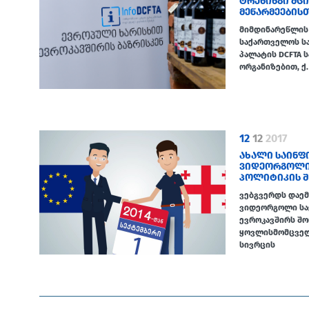
ᲢᲠᲔᲜᲘᲜᲒᲘ ᲛᲪ
ᲛᲔᲬᲐᲠᲛᲔᲔᲑᲘᲡ
მიმდინარეწლის 
საქართველოს ს
პალატის DCFTA 
ორგანიზებით, ქ
12
12
2017
ᲐᲮᲐᲚᲘ ᲡᲐᲘᲜᲤ
ᲕᲘᲓᲔᲝᲠᲒᲝᲚᲘ 
ᲞᲝᲚᲘᲢᲘᲙᲘᲡ Შ
ვებგვერდს დაე
ვიდეორგოლი სა
ევროკავშირს შ
ყოვლისმომცველ
სივრცის