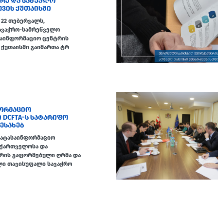
ᲘᲠᲔ ᲓᲐ ᲡᲐᲨᲣᲐᲚᲝ
ᲗᲕᲘᲡ ᲥᲣᲗᲐᲘᲡᲨᲘ
22 თებერვალს,
ავაჭრო-სამრეწველო
საინფორმაციო ცენტრის
. ქუთაისში გაიმართა ტრ
ᲝᲠᲛᲐᲪᲘᲝ
DCFTA-Ს ᲡᲐᲢᲐᲠᲘᲤᲝ
ᲔᲡᲐᲮᲔᲑ
მატასაინფორმაციო
ქართველოსა და
ორის გაფორმებული ღრმა და
ი თავისუფალი სავაჭრო