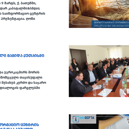
9 მარტს, ქ. ბათუმში,
;დარ კაპიტალში&ldquo;
-ს საინფორმაციო ცენტრის
 პრეზენტაცია. ღონი
ᲐᲚᲘ ᲛᲐᲒᲘᲓᲐ ᲥᲣᲗᲐᲘᲡᲨᲘ
ა ევროკავშირს შორის
სმომცველი თავისუფალი
) შესახებ კერძო და საჯარო
 დიალოგის ფარგლებში
ᲜᲤᲝᲠᲛᲐᲪᲘᲝ ᲪᲔᲜᲢᲠᲘᲡ